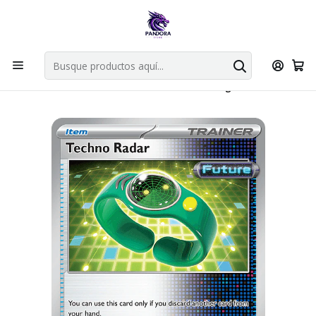
Por compras en cartas singles superiores a 49.990 el envio es
gratis via bluexpress.
Explorar singles
Inicio
Juegos de cartas TCG
Pokémon TCG
Singles de Pokémon
Techno Radar - 180/182 - Uncommon - Singles Pokemon