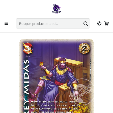
Por compras en cartas singles superiores a 49.990 el envio es
gratis via bluexpress.
Explorar singles
Inicio
Juegos de cartas TCG
Mitos y Leyendas TCG
Singles Primer Bloque MYL
Aliado
REY MIDAS - LPB4 - REAL