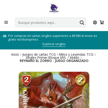
Por compras en cartas singles superiores a 49.990 el envio es
gratis via bluexpress.
Explorar singles
Inicio
Juegos de cartas TCG
Mitos y Leyendas TCG
Singles Primer Bloque MYL
Aliado
REYNARD EL ZORRO - JUEGO ORGANIZADO