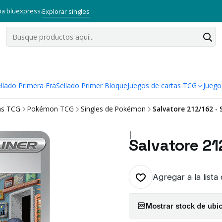
via bluexpress.
Explorar singles
llado Primera Era
Sellado Primer Bloque
Juegos de cartas TCG
Juego
as TCG
Pokémon TCG
Singles de Pokémon
Salvatore 212/162 -
|
Salvatore 2
Agregar a la lista
Mostrar stock de ubi