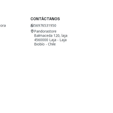
CONTÁCTANOS
ora
56976531950
Pandorastore
Balmaceda 120, laja
4560000 Laja - Laja
Biobío - Chile