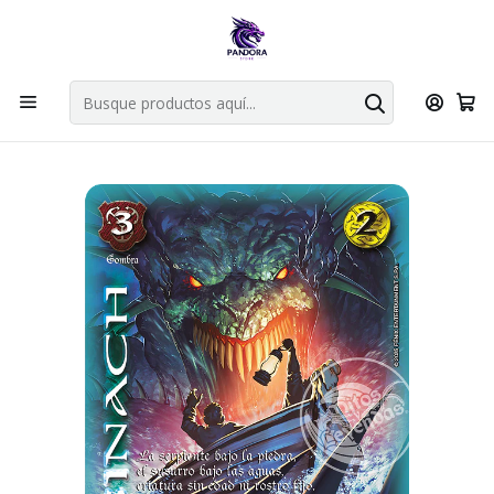
Por compras en cartas singles superiores a 49.990 el envio es
gratis via bluexpress.
Explorar singles
Inicio
Juegos de cartas TCG
Mitos y Leyendas TCG
Singles Primer Bloque MYL
Aliado
SINACH - LPB4 - CORTESANA