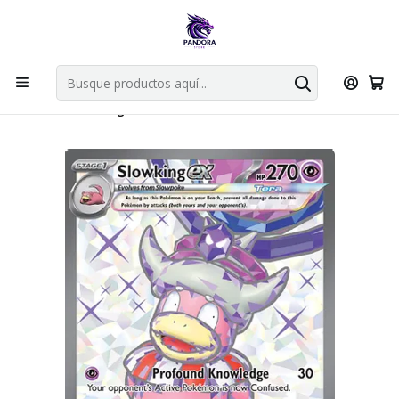
Por compras en cartas singles superiores a 49.990 el envio es
gratis via bluexpress.
Explorar singles
Inicio
Juegos de cartas TCG
Pokémon TCG
Singles de Pokémon
Slowking Ex - 238/193 - Full Art Secret Rare