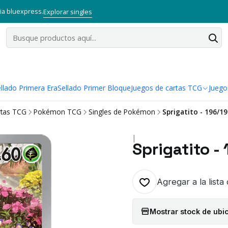
via bluexpress.
Explorar singles
llado Primera Era
Sellado Primer Bloque
Juegos de cartas TCG
Juego
rtas TCG
Pokémon TCG
Singles de Pokémon
Sprigatito - 196/19
|
Sprigatito - 
Agregar a la lista
Mostrar stock de ubi