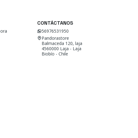
CONTÁCTANOS
ora
56976531950
Pandorastore
Balmaceda 120, laja
4560000 Laja - Laja
Biobío - Chile