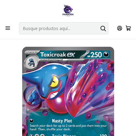
Por compras en cartas singles superiores a 49.990 el envio es
gratis via bluexpress.
Explorar singles
Inicio
Juegos de cartas TCG
Pokémon TCG
Singles de Pokémon
Toxicroak ex - 131/198 - Ultra Rare