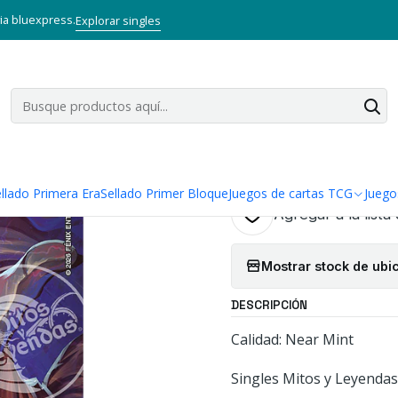
s y Leyendas TCG
Singles Primera Era MYL
Oro
AMULETO PAGANO -
via bluexpress.
Explorar singles
|
AMULETO PAG
KIT ESPIRITU
Cantidad
llado Primera Era
Sellado Primer Bloque
Juegos de cartas TCG
Juego
Agregar a la lista
Mostrar stock de ubi
DESCRIPCIÓN
Calidad: Near Mint
Singles Mitos y Leyendas