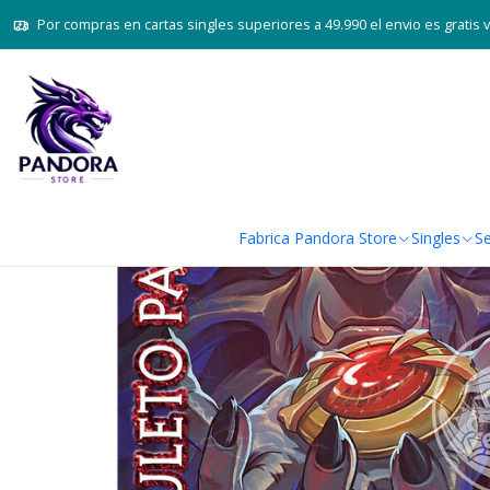
Inicio
Juegos de cartas TCG
Mito
Por compras en cartas singles superiores a 49.990 el envio es gratis 
Fabrica Pandora Store
Singles
Se