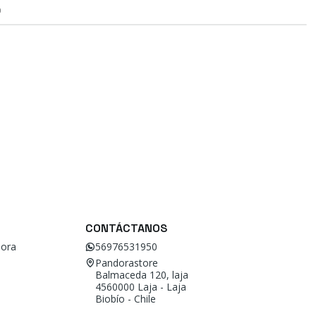
O
CONTÁCTANOS
ora
56976531950
Pandorastore
Balmaceda 120, laja
4560000 Laja - Laja
Biobío - Chile