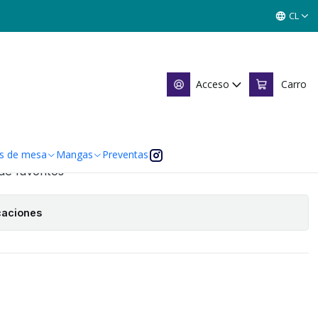
 TOOLKIT PE 2026 - KIT ESPIRITU
CL
ANO - TOOLKIT PE 2026 -
Acceso
Carro
Agregar al Carro
s de mesa
Mangas
Preventas
 de favoritos
caciones