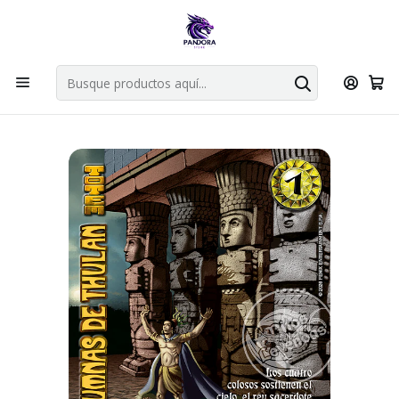
Por compras en cartas singles superiores a 49.990 el envio es
gratis via bluexpress.
Explorar singles
Inicio
Juegos de cartas TCG
Mitos y Leyendas TCG
Singles Primera Era MYL
Totem
COLUMNAS DE THULAN - TOOLKIT PE 2026 - KIT ESPIRITU