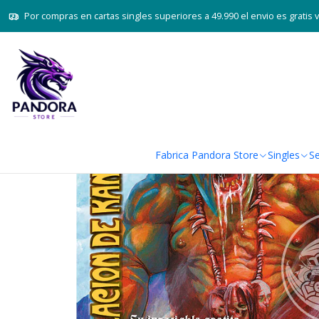
Inicio
Juegos de cartas TCG
Mitos y L
Por compras en cartas singles superiores a 49.990 el envio es gratis 
Fabrica Pandora Store
Singles
Se