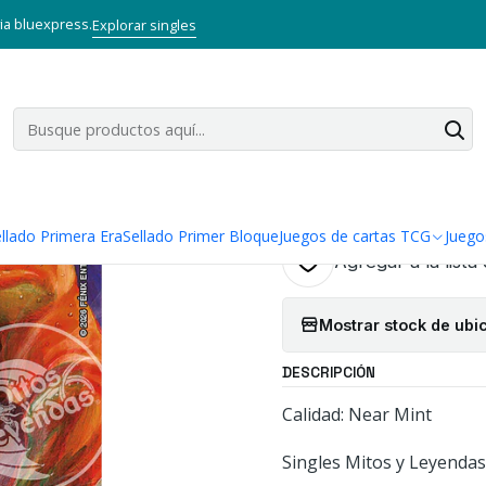
eyendas TCG
Singles Primera Era MYL
Talismán
DESOLACION DE KA
via bluexpress.
Explorar singles
|
DESOLACION 
2026 - KIT E
Cantidad
llado Primera Era
Sellado Primer Bloque
Juegos de cartas TCG
Juego
Agregar a la lista
Mostrar stock de ubi
DESCRIPCIÓN
Calidad: Near Mint
Singles Mitos y Leyendas