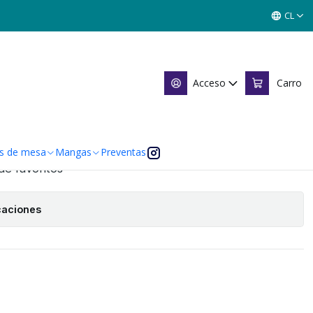
NILLU - TOOLKIT PE 2026 - KIT ESPIRITU
CL
DE KANILLU - TOOLKIT PE
SPIRITU
Acceso
Carro
Agregar al Carro
s de mesa
Mangas
Preventas
 de favoritos
caciones