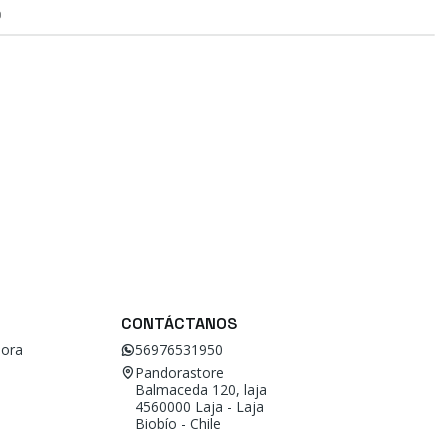
O
CONTÁCTANOS
ora
56976531950
Pandorastore
Balmaceda 120, laja
4560000 Laja - Laja
Biobío - Chile