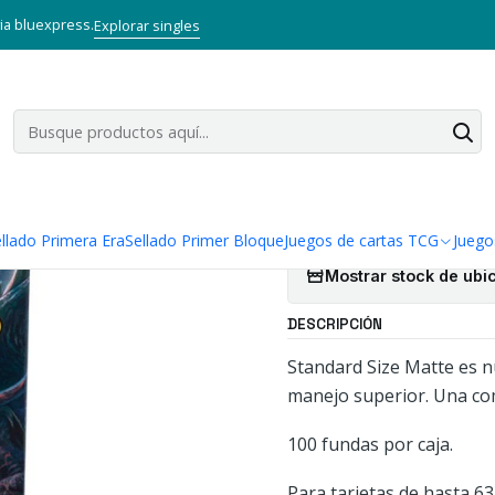
tas TCG
Accesorios TCG
Dragon Shield
DRAGON SHIELD MATTE SL
via bluexpress.
Explorar singles
|
DRAGON SHI
BLACK
Agregar a la lista
llado Primera Era
Sellado Primer Bloque
Juegos de cartas TCG
Juego
Mostrar stock de ubi
DESCRIPCIÓN
Standard Size Matte es n
manejo superior. Una com
100 fundas por caja.
Para tarjetas de hasta 6