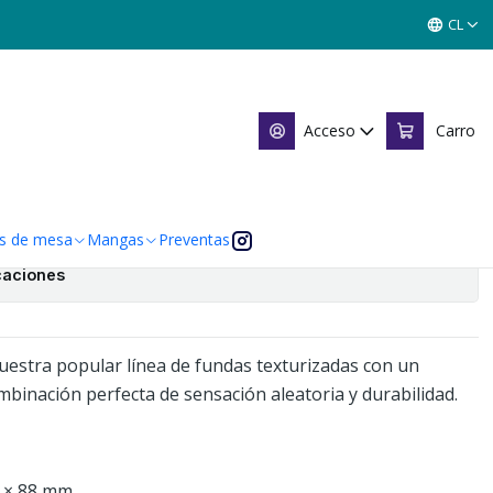
EEVE 100CT - BLACK
CL
ELD MATTE SLEEVE 100CT -
Acceso
Carro
 de favoritos
s de mesa
Mangas
Preventas
caciones
uestra popular línea de fundas texturizadas con un
binación perfecta de sensación aleatoria y durabilidad.
3 × 88 mm.