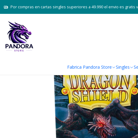
Inicio
Juegos de car
Por compras en cartas singles superiores a 49.990 el envio es gratis 
Fabrica Pandora Store
Singles
Se