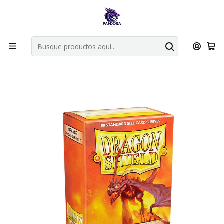
Por compras en cartas singles superiores a 49.990 el envio es
gratis via bluexpress.
Explorar singles
Inicio
Juegos de cartas TCG
Accesorios TCG
Dragon Shield
DRAGON SHIELD MATTE SLEEVE - ORANGE 100CT