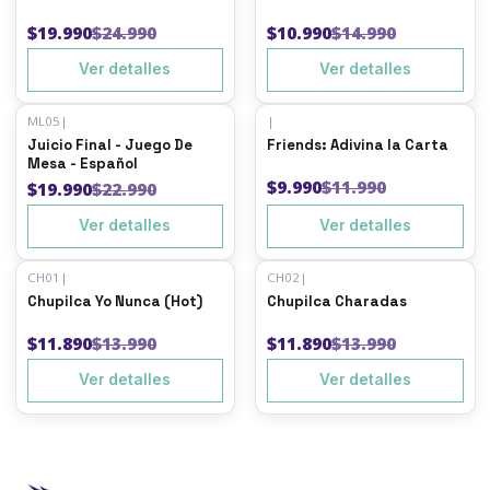
$19.990
$24.990
$10.990
$14.990
Ver detalles
Ver detalles
ML05
|
|
-13%
OFF
-17%
OFF
Juicio Final - Juego De
Friends: Adivina la Carta
Agotado
Agotado
Mesa - Español
$9.990
$11.990
$19.990
$22.990
Ver detalles
Ver detalles
CH01
|
CH02
|
-15%
OFF
-15%
OFF
Chupilca Yo Nunca (Hot)
Chupilca Charadas
Agotado
Agotado
$11.890
$13.990
$11.890
$13.990
Ver detalles
Ver detalles