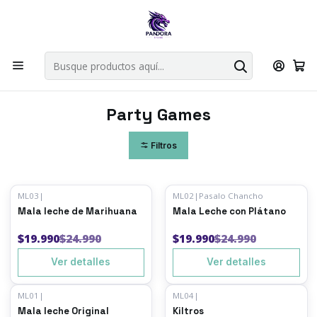
Por compras en cartas singles superiores a 49.990 el envio es
gratis via bluexpress.
Explorar singles
Inicio
Juegos de mesa
Party Games
Party Games
Filtros
ML03
|
ML02
|
Pasalo Chancho
-20%
OFF
-20%
OFF
Mala leche de Marihuana
Mala Leche con Plátano
Agotado
Agotado
$19.990
$24.990
$19.990
$24.990
Ver detalles
Ver detalles
ML01
|
ML04
|
-20%
OFF
-27%
OFF
Mala leche Original
Kiltros
Agotado
Agotado