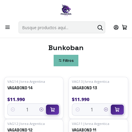
Por compras en cartas singles superiores a 49.990 el envio es
gratis via bluexpress.
Explorar singles
Inicio
Mangas
Bunkoban
Bunkoban
Filtros
VAG14
|
Ivrea Argentina
VAG13
|
Ivrea Argentica
VAGABOND 14
VAGABOND 13
$11.990
$11.990
Cantidad
Cantidad
VAG12
|
Ivrea Argentica
VAG11
|
Ivrea Argentica
VAGABOND 12
VAGABOND 11