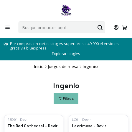
Por compras en cartas singles superiores a 49.990 el envio es
gratis via bluexpress.
Explorar singles
Inicio
Juegos de mesa
Ingenio
Ingenio
Filtros
RED01
|
Devir
LC01
|
Devir
-7%
OFF
The Red Cathedral - Devir
Lacrimosa - Devir