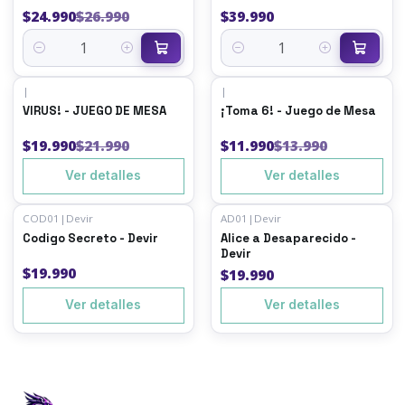
$24.990
$26.990
$39.990
Cantidad
Cantidad
|
|
-9%
OFF
-14%
OFF
VIRUS! - JUEGO DE MESA
¡Toma 6! - Juego de Mesa
Agotado
Agotado
$19.990
$21.990
$11.990
$13.990
Ver detalles
Ver detalles
COD01
|
Devir
AD01
|
Devir
Agotado
Agotado
Codigo Secreto - Devir
Alice a Desaparecido -
Devir
$19.990
$19.990
Ver detalles
Ver detalles