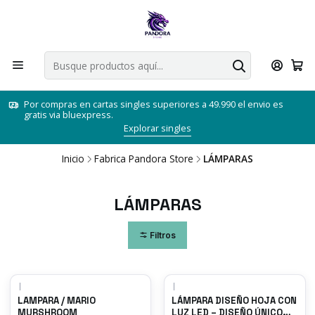
Por compras en cartas singles superiores a 49.990 el envio es
gratis via bluexpress.
Explorar singles
Inicio
Fabrica Pandora Store
LÁMPARAS
LÁMPARAS
Filtros
|
|
-30%
OFF
LAMPARA / MARIO
LÁMPARA DISEÑO HOJA CON
MURSHROOM
LUZ LED – DISEÑO ÚNICO