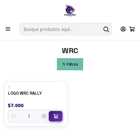
Por compras en cartas singles superiores a 49.990 el envio es
gratis via bluexpress.
Explorar singles
Inicio
Fabrica Pandora Store
WRC
WRC
Filtros
|
LOGO WRC RALLY
$7.000
Cantidad