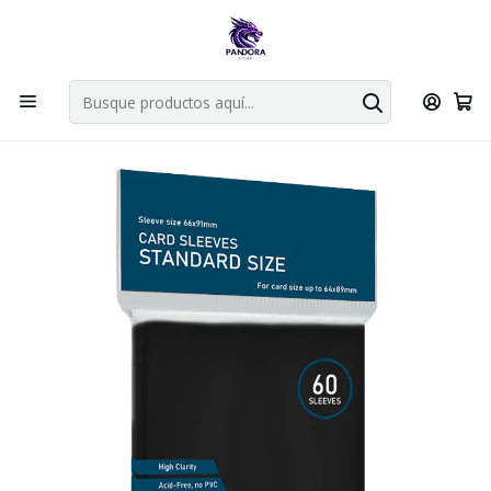
Por compras en cartas singles superiores a 49.990 el envio es
gratis via bluexpress.
Explorar singles
Inicio
Juegos de cartas TCG
Accesorios TCG
TOP DECK
Protector Top Deck Negro tamaño Standard