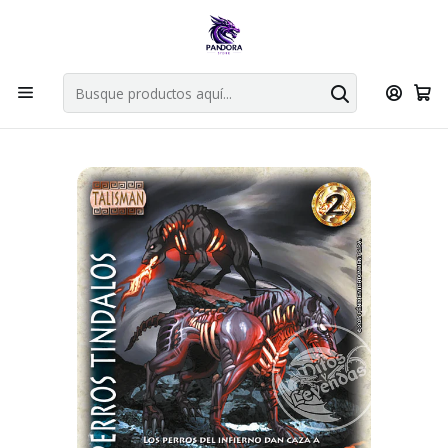
Por compras en cartas singles superiores a 49.990 el envio es
gratis via bluexpress.
Explorar singles
Inicio
Juegos de cartas TCG
Mitos y Leyendas TCG
Singles Primer Bloque MYL
Talisman
PERROS TINDALOS - LPB4 - VASALLO