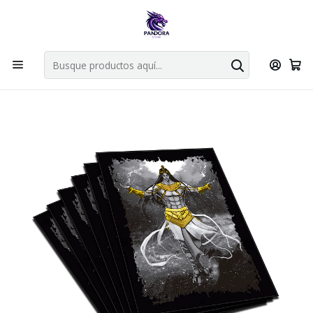
Por compras en cartas singles superiores a 49.990 el envio es
gratis via bluexpress.
Explorar singles
Inicio
Juegos de cartas TCG
Accesorios TCG
TOP DECK
PROTECTOR DJEDEFOR TOP DECK - COLECCION LEGENDARIA